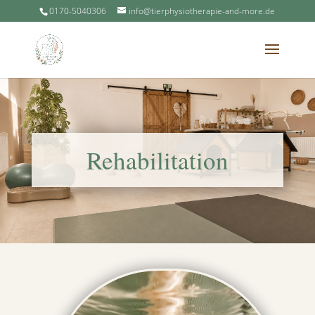
0170-5040306
info@tierphysiotherapie-and-more.de
Rehabilitation